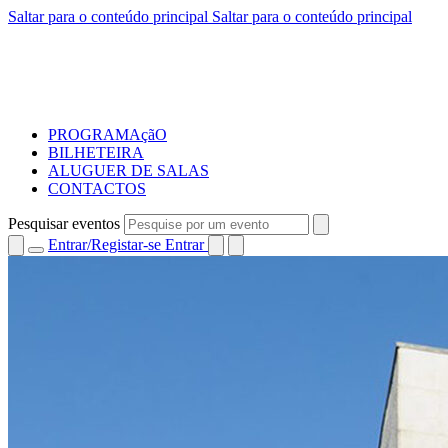
Saltar para o conteúdo principal
Saltar para o conteúdo principal
PROGRAMAçãO
BILHETEIRA
ALUGUER DE SALAS
CONTACTOS
Pesquisar eventos
Entrar/Registar-se
Entrar