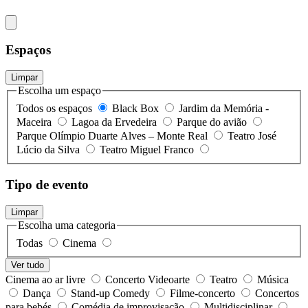
Espaços
Limpar
Escolha um espaço
Todos os espaços
Black Box
Jardim da Memória -
Maceira
Lagoa da Ervedeira
Parque do avião
Parque Olímpio Duarte Alves – Monte Real
Teatro José
Lúcio da Silva
Teatro Miguel Franco
Tipo de evento
Limpar
Escolha uma categoria
Todas
Cinema
Ver tudo
Cinema ao ar livre
Concerto Videoarte
Teatro
Música
Dança
Stand-up Comedy
Filme-concerto
Concertos
para bebés
Comédia de improvisação
Multidisciplinar