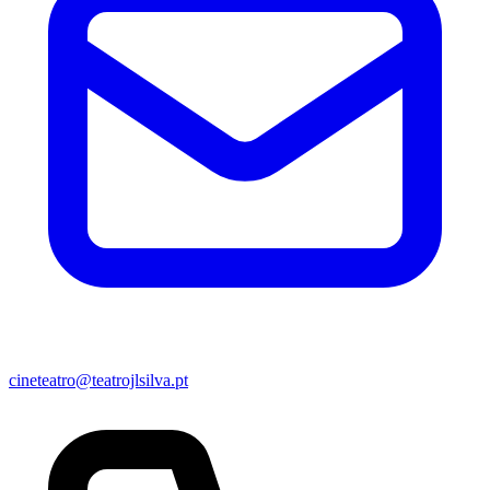
cineteatro@teatrojlsilva.pt