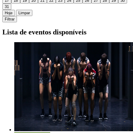
17
18
19
20
21
22
23
24
25
26
27
28
29
30
31
Hoje
Limpar
Filtrar
Lista de eventos disponíveis