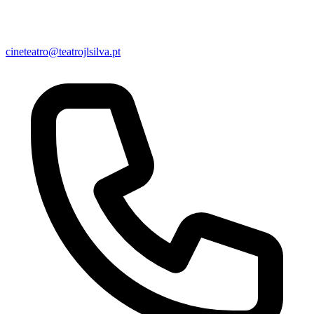
cineteatro@teatrojlsilva.pt