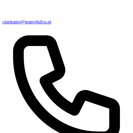
cineteatro@teatrojlsilva.pt